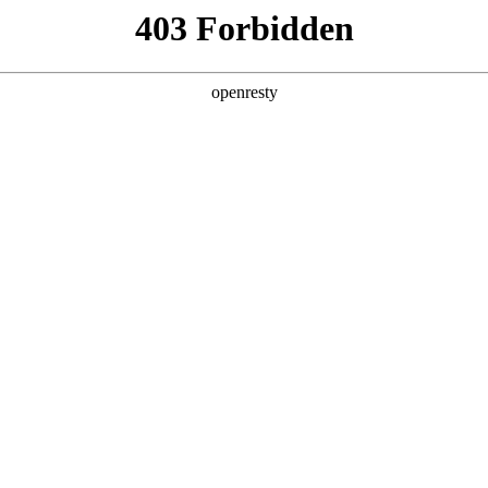
产品及服务
行业解决方案
合作伙伴
投资者关系
工智能+”规模化落地推动产业重构
2026 / 05 / 06
，《经济日报》在《“人工智能+”规模化落地推动产业重构》一文中指出
调用量已突破140万亿，两年间增长超千倍。面对这场技术洪流，如
“AI for Process”理念，公司2026年Q1营收达405.6亿元
发算力需求暴涨，企业AI应用已完成关键一跃：从边缘化的对话工具