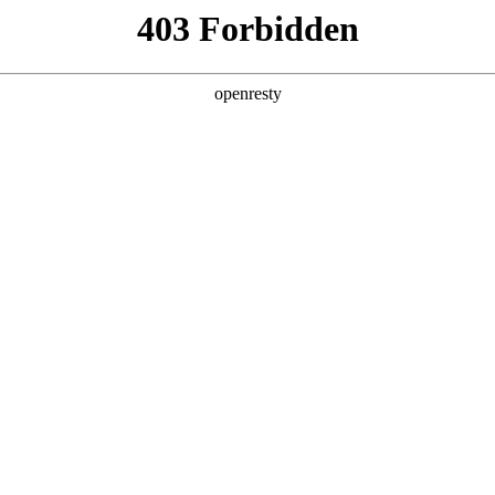
产品及服务
行业解决方案
合作伙伴
投资者关系
：AI智慧营销激活商业增长新活力
2025 / 12 / 19